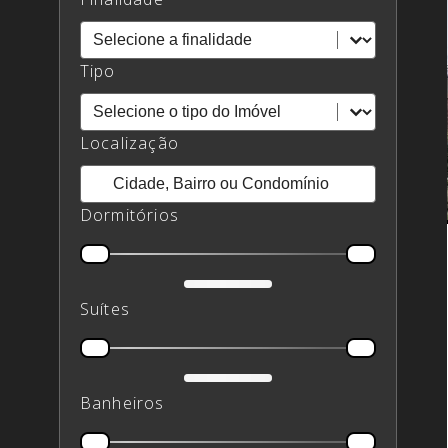
Finalidade
Finalidade
Tipo
Tipo
Tipo
Localização
Localização
Localização
Dormitórios
Dormitórios
Suítes
Suítes
Banheiros
Banheiros